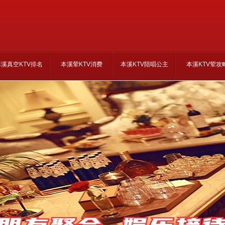
本溪真空KTV排名
本溪荤KTV消费
本溪KTV陪唱公主
本溪KTV荤攻