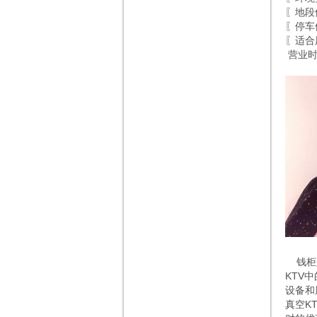
〖地段
〖停车
〖适合
营业时间
钱柜是
KTV
设备和
真空K