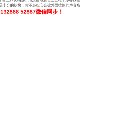
一个都是精挑细选。用沉鱼落雁碧玉羞花来形容钱柜
也是十分的畅快，你不必担心会被外面喧闹的声音所
32888 52887微信同步！