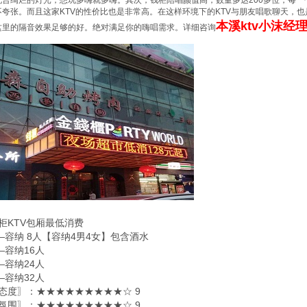
配合绚烂的灯光，想玩多嗨就多嗨。其次，钱柜陪唱颜值高，数量多达200多位，每
不夸张。而且这家KTV的性价比也是非常高。在这样环境下的KTV与朋友唱歌聊天，
本溪ktv小沫经理1
这里的隔音效果足够的好。绝对满足你的嗨唱需求。详细咨询
柜KTV包厢最低消费
——容纳 8人【容纳4男4女】包含酒水
—容纳16人
—容纳24人
—容纳32人
态度〗：★★★★★★★★★☆ 9
氛围〗：★★★★★★★★★☆ 9