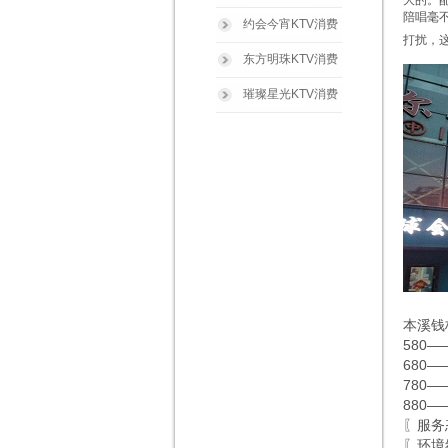
大的。
陪唱毫
约会今宵KTV消费
打扰，
东方明珠KTV消费
璀璨星光KTV消费
本溪钱
580
680—
780—
880—
〖服务
〖环境