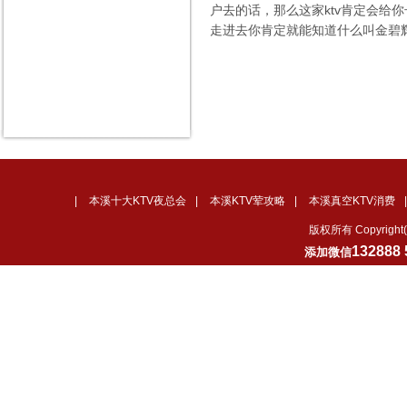
户去的话，那么这家ktv肯定会给
走进去你肯定就能知道什么叫金碧辉
|
本溪十大KTV夜总会
|
本溪KTV荤攻略
|
本溪真空KTV消费
版权所有 Copyrig
132888 
添加微信