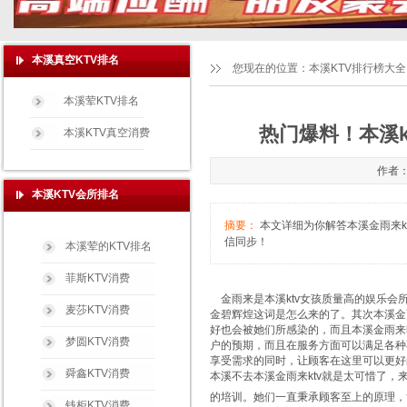
本溪真空KTV排名
您现在的位置：
本溪KTV排行榜大全
本溪荤KTV排名
热门爆料！本溪k
本溪KTV真空消费
作者：
本溪KTV会所排名
摘要：
本文详细为你解答本溪金雨来ktv
信同步！
本溪荤的KTV排名
菲斯KTV消费
金雨来是本溪ktv女孩质量高的娱乐会所
麦莎KTV消费
金碧辉煌这词是怎么来的了。其次本溪金
好也会被她们所感染的，而且本溪金雨来
梦圆KTV消费
户的预期，而且在服务方面可以满足各种
享受需求的同时，让顾客在这里可以更好
舜鑫KTV消费
本溪不去本溪金雨来ktv就是太可惜了，
的培训。她们一直秉承顾客至上的原理，
钱柜KTV消费